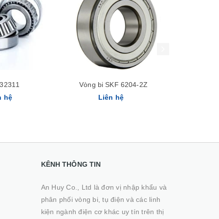
Xem nhanh
Xem nhanh
32311
Vòng bi SKF 6204-2Z
Vòng bi 
n hệ
Liên hệ
Li
KÊNH THÔNG TIN
An Huy Co., Ltd là đơn vị nhập khẩu và
phân phối vòng bi, tụ điện và các linh
kiện ngành điện cơ khác uy tín trên thị