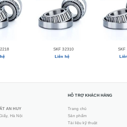
Xem nhanh
32218
SKF 32310
SKF 
 hệ
Liên hệ
Liê
HỖ TRỢ KHÁCH HÀNG
ẤT AN HUY
Trang chủ
Giấy, Hà Nội
Sản phẩm
Tài liệu kỹ thuật