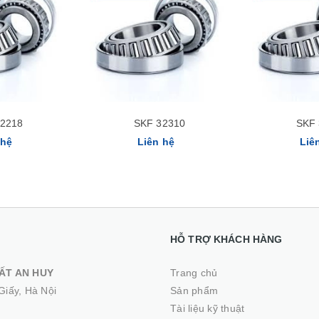
Xem nhanh
32218
SKF 32310
SKF 
 hệ
Liên hệ
Liê
HỖ TRỢ KHÁCH HÀNG
ẤT AN HUY
Trang chủ
Giấy, Hà Nội
Sản phẩm
Tài liệu kỹ thuật