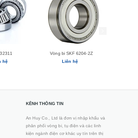
Xem nhanh
Xem nhanh
32311
Vòng bi SKF 6204-2Z
Vòng bi 
n hệ
Liên hệ
Li
KÊNH THÔNG TIN
An Huy Co., Ltd là đơn vị nhập khẩu và
phân phối vòng bi, tụ điện và các linh
kiện ngành điện cơ khác uy tín trên thị