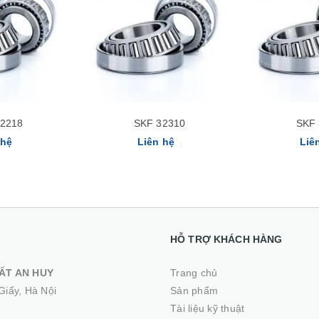
Xem nhanh
32218
SKF 32310
SKF 
 hệ
Liên hệ
Liê
HỖ TRỢ KHÁCH HÀNG
ẤT AN HUY
Trang chủ
Giấy, Hà Nội
Sản phẩm
Tài liệu kỹ thuật