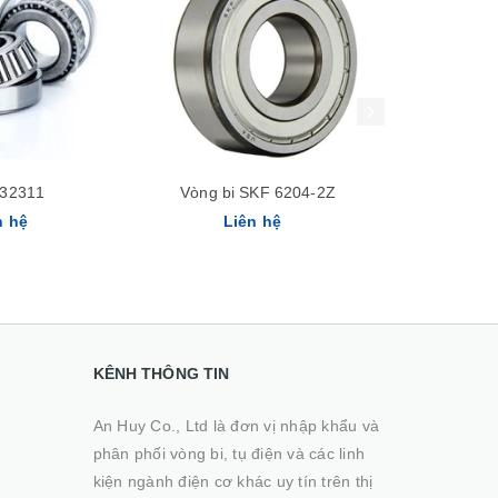
Xem nhanh
Xem nhanh
32311
Vòng bi SKF 6204-2Z
Vòng bi 
n hệ
Liên hệ
Li
KÊNH THÔNG TIN
An Huy Co., Ltd là đơn vị nhập khẩu và
phân phối vòng bi, tụ điện và các linh
kiện ngành điện cơ khác uy tín trên thị