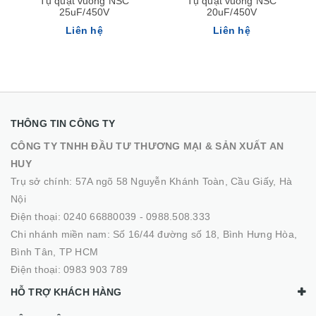
Tụ quạt vuông NSC
Tụ quạt vuông NSC
25uF/450V
20uF/450V
Liên hệ
Liên hệ
THÔNG TIN CÔNG TY
CÔNG TY TNHH ĐẦU TƯ THƯƠNG MẠI & SẢN XUẤT AN
HUY
Trụ sở chính: 57A ngõ 58 Nguyễn Khánh Toàn, Cầu Giấy, Hà
Nội
Điện thoại:
0240 66880039
-
0988.508.333
Chi nhánh miền nam: Số 16/44 đường số 18, Bình Hưng Hòa,
Bình Tân, TP HCM
Điện thoại:
0983 903 789
HỖ TRỢ KHÁCH HÀNG