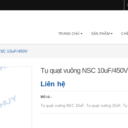
TRANG CHỦ
SẢN PHẨM
CHÍ
NSC 10uF/450V
Tụ quạt vuông NSC 10uF/450V
Liên hệ
Mô tả :
Tụ quạt vuông NSC 10uF, Tụ quạt vuông 10uF, T