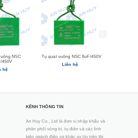
Xem nhanh
Xem nhanh
 vuông NSC
Tụ quạt vuông NSC 8uF/450V
Tụ quạt vuô
F/450V
Liên hệ
Li
n hệ
KÊNH THÔNG TIN
An Huy Co., Ltd là đơn vị nhập khẩu và
phân phối vòng bi, tụ điện và các linh
kiện ngành điện cơ khác uy tín trên thị