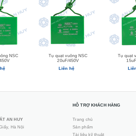
Xem nhanh
uông NSC
Tụ quạt vuông NSC
Tụ quạt
450V
20uF/450V
15u
 hệ
Liên hệ
Liê
HỖ TRỢ KHÁCH HÀNG
ẤT AN HUY
Trang chủ
Giấy, Hà Nội
Sản phẩm
Tài liệu kỹ thuật