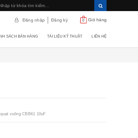
Giỏ hàng
Đăng nhập
Đăng ký
0
NH SÁCH BÁN HÀNG
TÀI LIỆU KỸ THUẬT
LIÊN HỆ
ụ quạt vuông CBB61 10uF