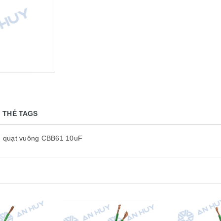
THẺ TAGS
Tụ quạt vuông CBB61 10uF