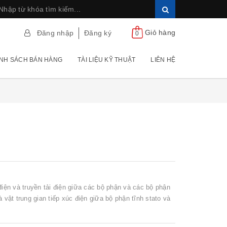
Giỏ hàng
Đăng nhập
Đăng ký
0
NH SÁCH BÁN HÀNG
TÀI LIỆU KỸ THUẬT
LIÊN HỆ
điện và truyền tải điện giữa các bộ phận và các bộ phận
 vật trung gian tiếp xúc điện giữa bộ phận tĩnh stato và