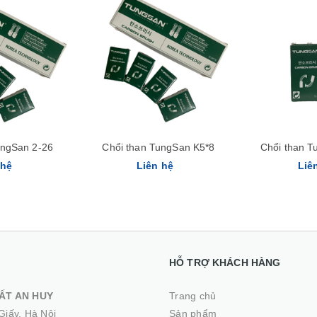
Xem nhanh
ungSan 2-26
Chổi than TungSan K5*8
Chổi than T
 hệ
Liên hệ
Liê
HỖ TRỢ KHÁCH HÀNG
ẤT AN HUY
Trang chủ
Giấy, Hà Nội
Sản phẩm