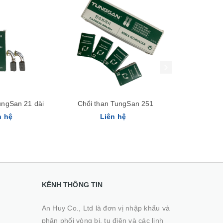
Xem nhanh
Xem nhanh
ungSan 21 dài
Chổi than TungSan 251
Chổi tha
n hệ
Liên hệ
Li
KÊNH THÔNG TIN
An Huy Co., Ltd là đơn vị nhập khẩu và
phân phối vòng bi, tụ điện và các linh