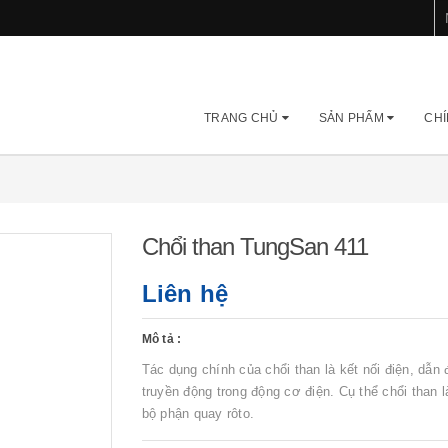
TRANG CHỦ
SẢN PHẨM
CHÍ
Chổi than TungSan 411
Liên hệ
Mô tả :
Tác dụng chính của chổi than là kết nối điện, dẫn 
truyền động trong động cơ điện. Cụ thể chổi than là
bộ phận quay rôto.