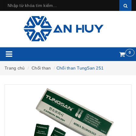
0
Trang chủ
Chổi than
Chổi than TungSan 251