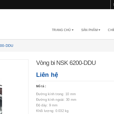
TRANG CHỦ
SẢN PHẨM
CHÍ
200-DDU
Vòng bi NSK 6200-DDU
Liên hệ
Mô tả :
Đường kính trong: 10 mm
Đường kính ngoài: 30 mm
Độ dày: 9 mm
Khối lượng: 0.032 kg