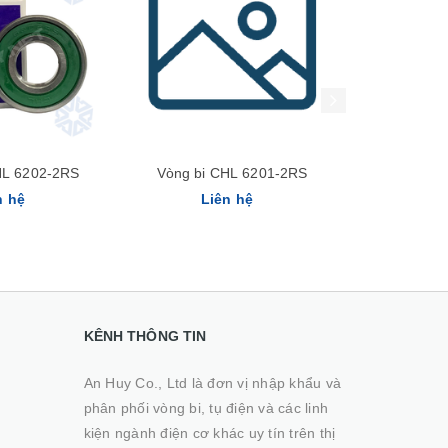
Xem nhanh
Xem nhanh
HL 6202-2RS
Vòng bi CHL 6201-2RS
Vòng bi 
n hệ
Liên hệ
Li
KÊNH THÔNG TIN
An Huy Co., Ltd là đơn vị nhập khẩu và
phân phối vòng bi, tụ điện và các linh
kiện ngành điện cơ khác uy tín trên thị