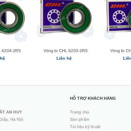
Xem nhanh
L 6204-2RS
Vòng bi CHL 6203-2RS
Vòng bi C
 hệ
Liên hệ
Liê
HỖ TRỢ KHÁCH HÀNG
ẤT AN HUY
Trang chủ
Giấy, Hà Nội
Sản phẩm
Tài liệu kỹ thuật