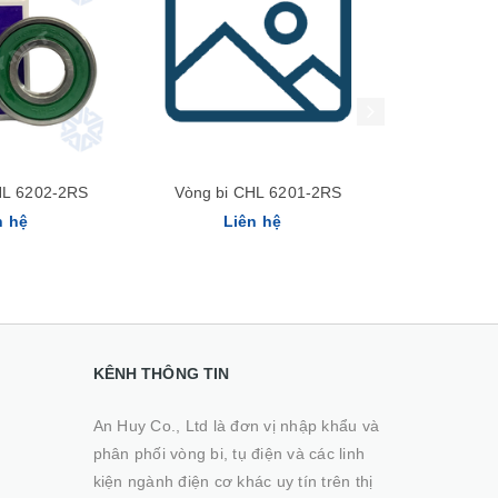
Xem nhanh
Xem nhanh
HL 6202-2RS
Vòng bi CHL 6201-2RS
Vòng bi 
n hệ
Liên hệ
Li
KÊNH THÔNG TIN
An Huy Co., Ltd là đơn vị nhập khẩu và
phân phối vòng bi, tụ điện và các linh
kiện ngành điện cơ khác uy tín trên thị