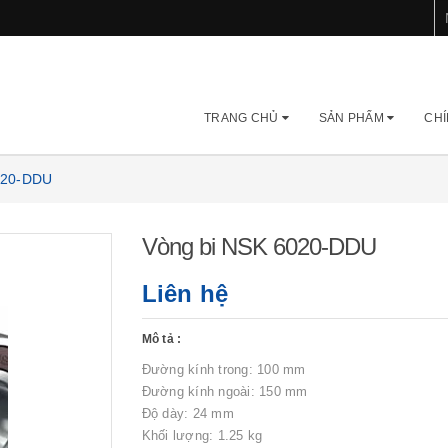
TRANG CHỦ
SẢN PHẨM
CHÍ
020-DDU
Vòng bi NSK 6020-DDU
Liên hệ
Mô tả :
Đường kính trong: 100 mm
Đường kính ngoài: 150 mm
Độ dày: 24 mm
Khối lượng: 1.25 kg