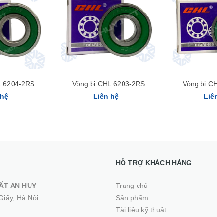
Xem nhanh
L 6204-2RS
Vòng bi CHL 6203-2RS
Vòng bi C
 hệ
Liên hệ
Liê
HỖ TRỢ KHÁCH HÀNG
ẤT AN HUY
Trang chủ
Giấy, Hà Nội
Sản phẩm
Tài liệu kỹ thuật