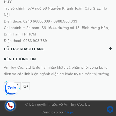
HUY
Trụ sở chính: 57A ngõ 58 Nguyễn Khánh Toàn, Cầu Giấy, Hà
Nội
Điện thoại:
0240 66880039
-
0988.508.333
Chi nhánh miền nam: Số 16/44 đường số 18, Bình Hưng Hòa,
Bình Tân, TP HCM
Điện thoại:
0983 903 789
HỖ TRỢ KHÁCH HÀNG
KÊNH THÔNG TIN
An Huy Co., Ltd là đơn vị nhập khẩu và phân phối vòng bi, tụ
điện và các linh kiện ngành điện cơ khác uy tín trên thị trường.
© Bản quyền thuộc về An Huy Co., Ltd
Cung cấp bởi
Sapo