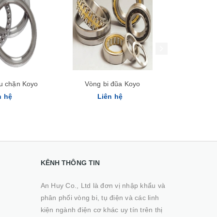
Xem nhanh
Xem nhanh
ầu chặn Koyo
Vòng bi đũa Koyo
Vòng bi 
n hệ
Liên hệ
Li
KÊNH THÔNG TIN
An Huy Co., Ltd là đơn vị nhập khẩu và
phân phối vòng bi, tụ điện và các linh
kiện ngành điện cơ khác uy tín trên thị