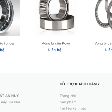
Xem nhanh
ầu tự lựa
Vòng bi côn Koyo
Vòng bi c
 hệ
Liên hệ
Liê
HỖ TRỢ KHÁCH HÀNG
ẤT AN HUY
Trang chủ
Giấy, Hà Nội
Sản phẩm
Tài liệu kỹ thuật