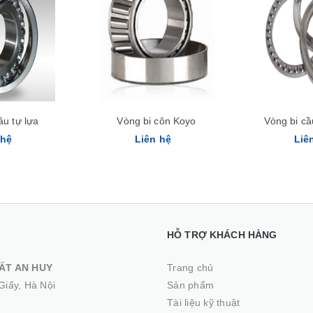
Xem nhanh
ầu tự lựa
Vòng bi côn Koyo
Vòng bi c
 hệ
Liên hệ
Liê
HỖ TRỢ KHÁCH HÀNG
ẤT AN HUY
Trang chủ
Giấy, Hà Nội
Sản phẩm
Tài liệu kỹ thuật