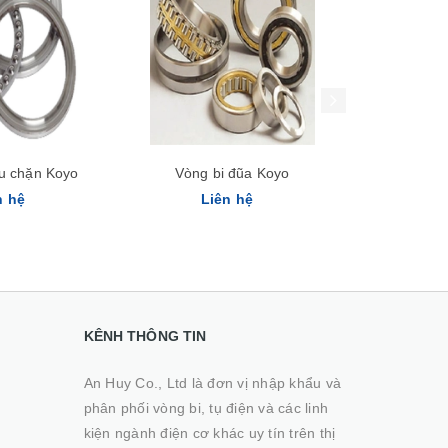
Xem nhanh
Xem nhanh
ầu chặn Koyo
Vòng bi đũa Koyo
Vòng bi 
n hệ
Liên hệ
Li
KÊNH THÔNG TIN
An Huy Co., Ltd là đơn vị nhập khẩu và
phân phối vòng bi, tụ điện và các linh
kiện ngành điện cơ khác uy tín trên thị