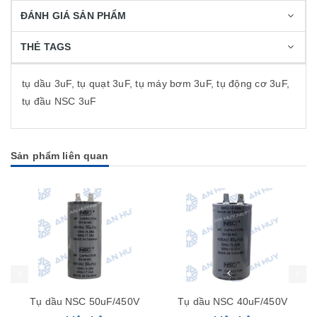
ĐÁNH GIÁ SẢN PHẨM
THẺ TAGS
tụ dầu 3uF, tụ quạt 3uF, tụ máy bơm 3uF, tụ động cơ 3uF,
tụ đầu NSC 3uF
Sản phẩm liên quan
Tụ dầu NSC 50uF/450V
Tụ dầu NSC 40uF/450V