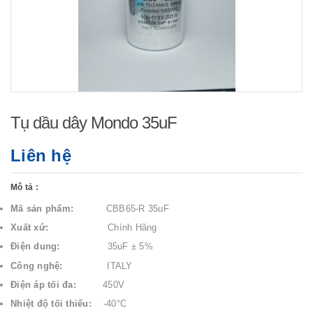
Tụ dầu dây Mondo 35uF
Liên hệ
Mô tả :
Mã sản phẩm:
CBB65-R 35uF
Xuất xứ:
Chính Hãng
Điện dung:
35uF ± 5%
Công nghệ:
ITALY
Điện áp tối đa:
450V
Nhiệt độ tối thiểu:
-40°C